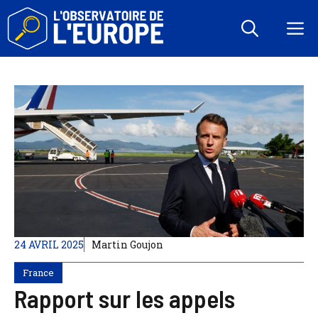
Aller
au
M
contenu
24 AVRIL 2025
Martin Goujon
France
Rapport sur les appels