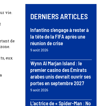
ur vie.
DERNIERS ARTICLES
t
Infantino s’engage à rester à
la tête de la FIFA après une
rtant de
réunion de crise
azone.
9 août 2026
ts, eux
Wynn Al Marjan Island : le
premier casino des Émirats
 a
arabes unis devrait ouvrir ses
portes en septembre 2027
9 août 2026
L’actrice de « Spider-Man : No