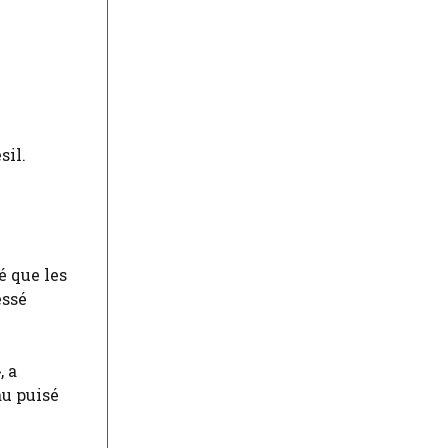
sil.
é que les
essé
, a
au puisé