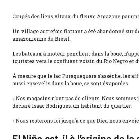
Coupés des liens vitaux du fleuve Amazone par une 
Un village autrefois flottant a été abandonné sur de
amazonienne du Brésil.
Les bateaux à moteur penchent dans la boue, n’appor
touristes vers le confluent voisin du Rio Negro et 
À mesure que le lac Puraquequara s’assèche, les aff
aussi ensevelis dans la boue, se sont évaporées.
« Nos magasins n’ont pas de clients. Nous sommes iso
déclaré Isaac Rodrigues, un habitant du quartier.
« Nous resterons ici jusqu’à ce que Dieu nous envoie 
El Niño est-il à l’origine de