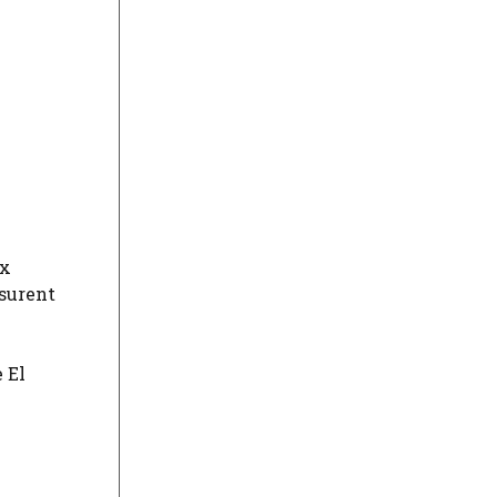
ux
ssurent
 El