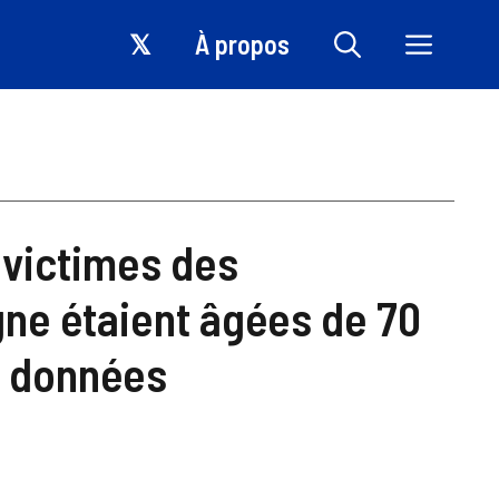
𝕏
À propos
 victimes des
ne étaient âgées de 70
s données