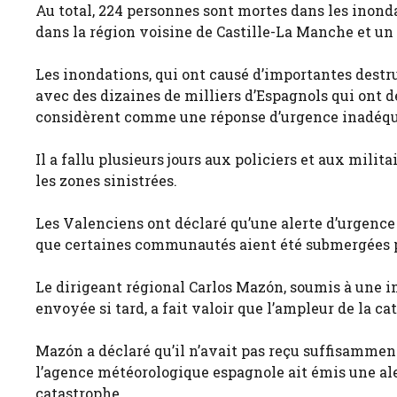
Au total, 224 personnes sont mortes dans les inond
dans la région voisine de Castille-La Manche et un
Les inondations, qui ont causé d’importantes destr
avec des dizaines de milliers d’Espagnols qui ont dé
considèrent comme une réponse d’urgence inadéqua
Il a fallu plusieurs jours aux policiers et aux mili
les zones sinistrées.
Les Valenciens ont déclaré qu’une alerte d’urgence n
que certaines communautés aient été submergées pa
Le dirigeant régional Carlos Mazón, soumis à une i
envoyée si tard, a fait valoir que l’ampleur de la ca
Mazón a déclaré qu’il n’avait pas reçu suffisamment
l’agence météorologique espagnole ait émis une ale
catastrophe.