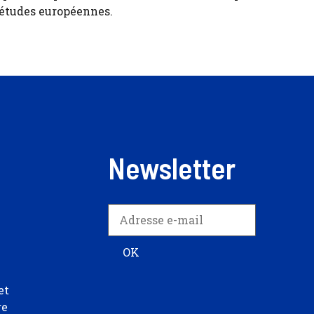
 études européennes.
Newsletter
et
re