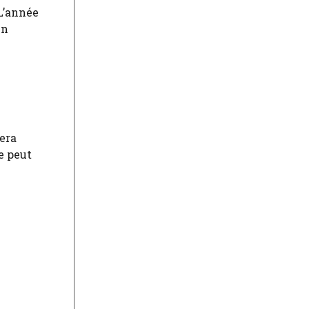
 L’année
en
era
e peut