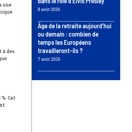
dans le rôle d’Elvis Presley
à une
8 août 2026
omique
Âge de la retraite aujourd’hui
ou demain : combien de
temps les Européens
travailleront-ils ?
t à des
que
7 août 2026
 %. Cet
nt.