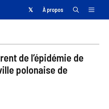
𝕏
À propos
ent de l’épidémie de
ville polonaise de