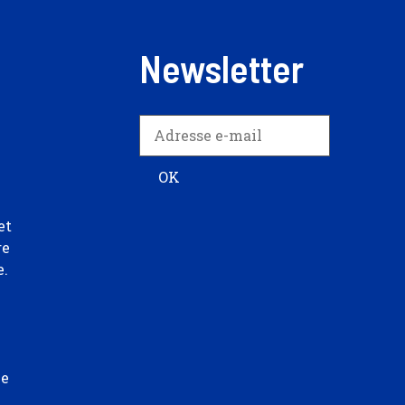
Newsletter
et
re
e.
ée