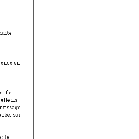
duite
cence en
. Ils
lle ils
ntissage
 réel sur
r le