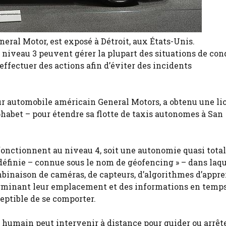
eral Motor, est exposé à Détroit, aux États-Unis.
 niveau 3 peuvent gérer la plupart des situations de con
effectuer des actions afin d’éviter des incidents
ur automobile américain General Motors, a obtenu une li
phabet – pour étendre sa flotte de taxis autonomes à San
fonctionnent au niveau 4, soit une autonomie quasi totale
finie – connue sous le nom de géofencing » – dans laque
inaison de caméras, de capteurs, d’algorithmes d’appre
éterminant leur emplacement et des informations en temps
ceptible de se comporter.
r humain peut intervenir à distance pour guider ou arrête