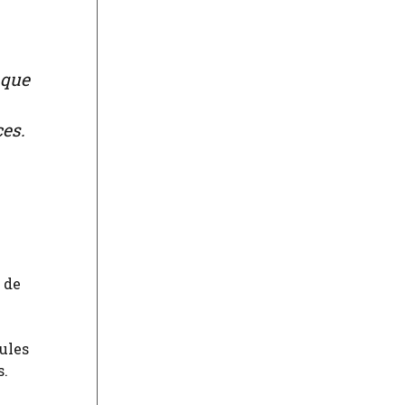
 que
es.
 de
ules
s.