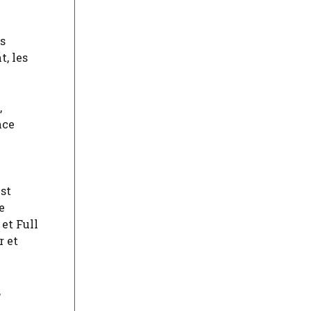
s
t, les
,
nce
est
e
et Full
r et
,