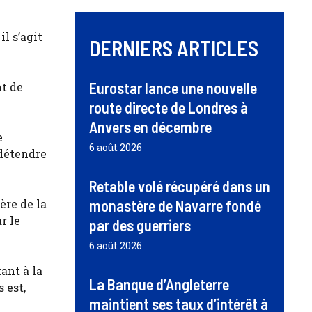
l s’agit
DERNIERS ARTICLES
Eurostar lance une nouvelle
nt de
route directe de Londres à
Anvers en décembre
e
6 août 2026
 détendre
Retable volé récupéré dans un
ère de la
monastère de Navarre fondé
r le
par des guerriers
6 août 2026
ant à la
La Banque d’Angleterre
 est,
maintient ses taux d’intérêt à