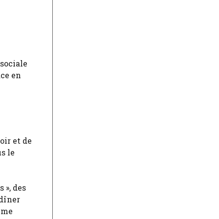
 sociale
ace en
oir et de
s le
 », des
 dîner
même