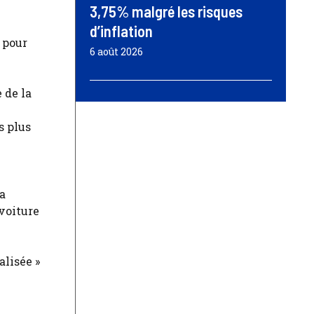
3,75% malgré les risques
d’inflation
 pour
6 août 2026
 de la
s plus
la
 voiture
alisée »