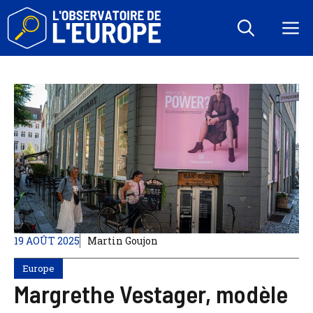
Aller
au
M
contenu
19 AOÛT 2025
Martin Goujon
Europe
Margrethe Vestager, modèle