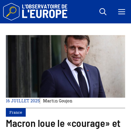
Aller
au
M
contenu
16 JUILLET 2025
Martin Goujon
France
Macron loue le «courage» et