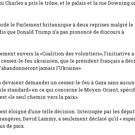
i Charles a pris le trône, et le palais et la rue Downing o
dé le Parlement britannique à deux reprises malgré le 
ndis que Donald Trump n’a pas prononcé de discours à
ment envers la «Coalition des volontiers», l’initiative a
cessez-le-feu ukrainien, que le président français a déc
’abandonneront jamais l’Ukraine».
ns devaient demander un cessez-le-feu à Gaza sans aucun
uble standard» en ce qui concerne le Moyen-Orient, spéci
est «le seul chemin vers la paix».
t éloigné d’une telle décision. Interrogée par les déput
trangères, David Lammy, a seulement déclaré qu’il « espér
sus de paix.