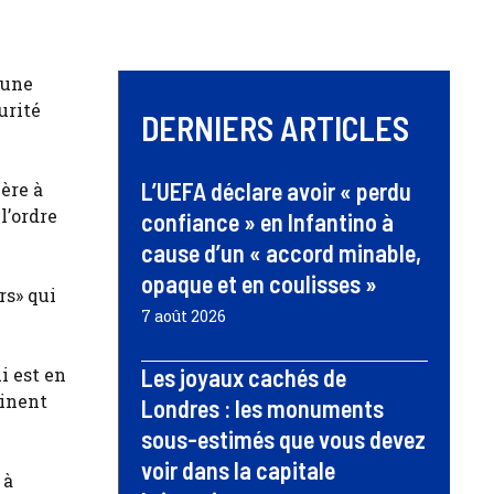
 une
urité
DERNIERS ARTICLES
L’UEFA déclare avoir « perdu
ère à
l’ordre
confiance » en Infantino à
cause d’un « accord minable,
opaque et en coulisses »
rs» qui
7 août 2026
i est en
Les joyaux cachés de
tinent
Londres : les monuments
sous-estimés que vous devez
voir dans la capitale
 à