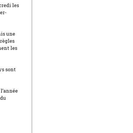
redi les
er-
mis une
 règles
ment les
ys sont
 l’année
 du