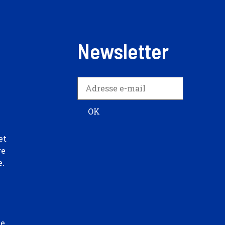
Newsletter
et
re
e.
ée