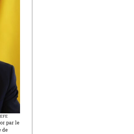
A-EFE
or par le
e de