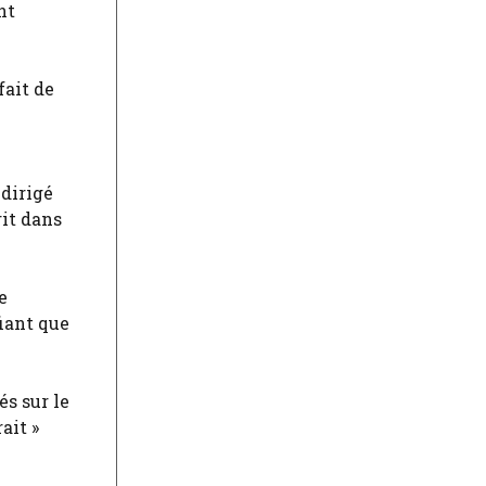
nt
fait de
 dirigé
rit dans
e
fiant que
és sur le
ait »