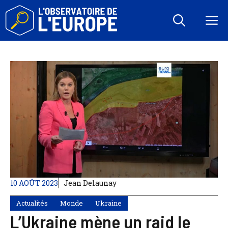
Aller
au
M
contenu
10 AOÛT 2023
Jean Delaunay
Actualités
Monde
Ukraine
L’Ukraine mène un raid le