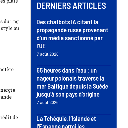
es plats
DERNIERS ARTICLES
Des chatbots IA citant la
s du Tag
 style au
propagande russe provenant
d’un média sanctionné par
l’UE
7 août 2026
ractère
55 heures dans l’eau : un
nageur polonais traverse la
mer Baltique depuis la Suède
énergie
jusqu’à son pays d’origine
grande
7 août 2026
rédit de
La Tchéquie, l’Islande et
l’Espagne parmi les