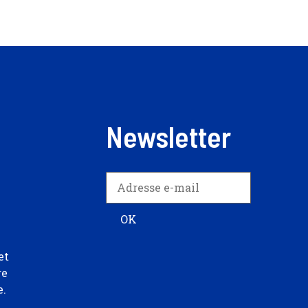
Newsletter
et
re
e.