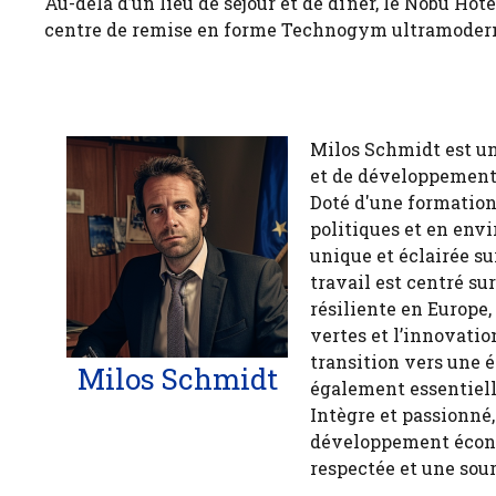
Au-delà d’un lieu de séjour et de dîner, le Nobu H
centre de remise en forme Technogym ultramoder
Milos Schmidt est u
et de développement 
Doté d'une formation
politiques et en env
unique et éclairée 
travail est centré s
résiliente en Europe,
vertes et l’innovatio
transition vers une 
Milos Schmidt
également essentiell
Intègre et passionné
développement économ
respectée et une sour