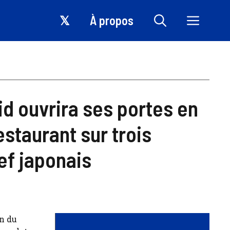
𝕏
À propos
id ouvrira ses portes en
staurant sur trois
ef japonais
on du