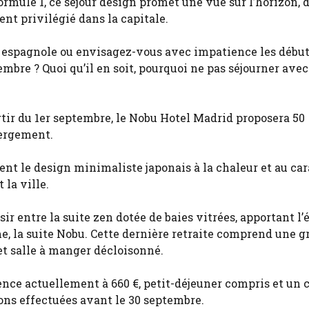
mule 1, ce séjour design promet une vue sur l’horizon, d
t privilégié dans la capitale.
 espagnole ou envisagez-vous avec impatience les début
bre ? Quoi qu’il en soit, pourquoi ne pas séjourner avec
rtir du 1er septembre, le Nobu Hotel Madrid proposera 50
bergement.
ent le design minimaliste japonais à la chaleur et au ca
la ville.
r entre la suite zen dotée de baies vitrées, apportant l’
mme, la suite Nobu. Cette dernière retraite comprend une 
et salle à manger décloisonné.
ce actuellement à 660 €, petit-déjeuner compris et un c
tions effectuées avant le 30 septembre.