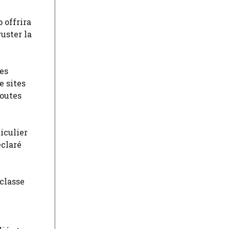
 offrira
uster la
ues
e sites
routes
iculier
éclaré
 classe