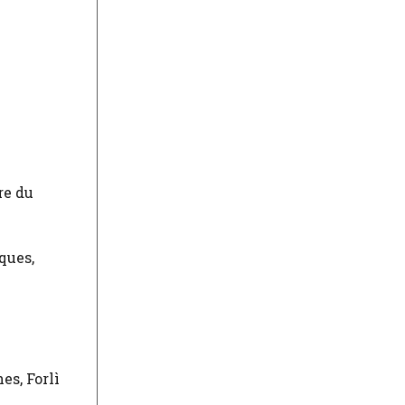
re du
ques,
es, Forlì