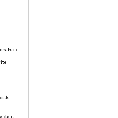
es, Forlì
rite
rs de
sentent