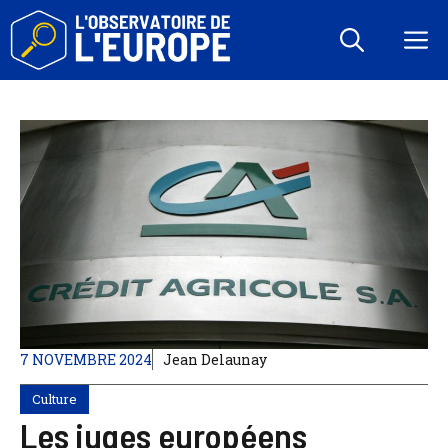
Aller
au
M
contenu
7 NOVEMBRE 2024
Jean Delaunay
Culture
Les juges européens