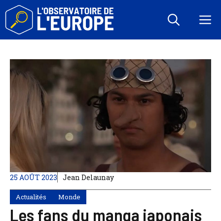
Aller
au
M
contenu
25 AOÛT 2023
Jean Delaunay
Actualités
Monde
Les fans du manga japonais