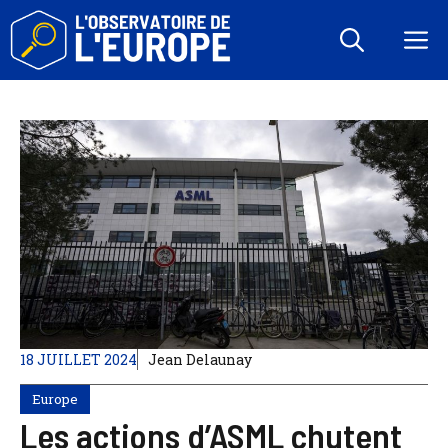
Aller
au
M
contenu
18 JUILLET 2024
Jean Delaunay
Europe
Les actions d’ASML chutent