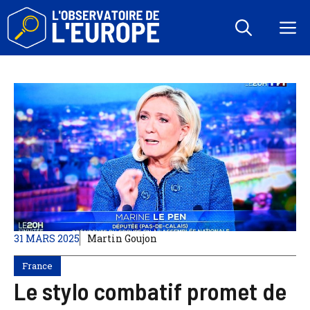
Aller
au
M
contenu
31 MARS 2025
Martin Goujon
France
Le stylo combatif promet de