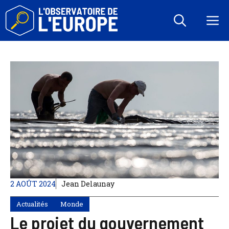
Aller
au
M
contenu
2 AOÛT 2024
Jean Delaunay
Actualités
Monde
Le projet du gouvernement