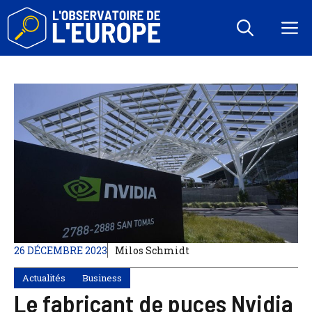
Aller
au
M
contenu
26 DÉCEMBRE 2023
Milos Schmidt
Actualités
Business
Le fabricant de puces Nvidia