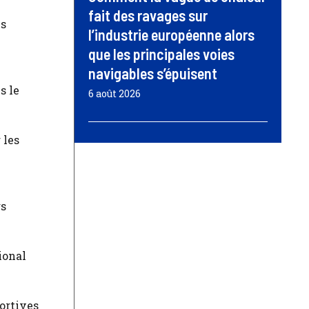
fait des ravages sur
is
l’industrie européenne alors
que les principales voies
navigables s’épuisent
s le
6 août 2026
 les
rs
ional
ortives