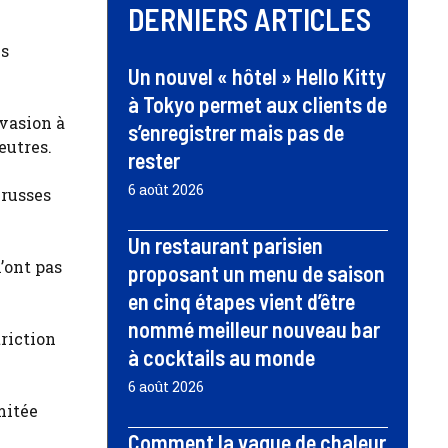
DERNIERS ARTICLES
es
Un nouvel « hôtel » Hello Kitty
à Tokyo permet aux clients de
nvasion à
s’enregistrer mais pas de
eutres.
rester
6 août 2026
 russes
Un restaurant parisien
’ont pas
proposant un menu de saison
en cinq étapes vient d’être
nommé meilleur nouveau bar
riction
à cocktails au monde
6 août 2026
mitée
Comment la vague de chaleur