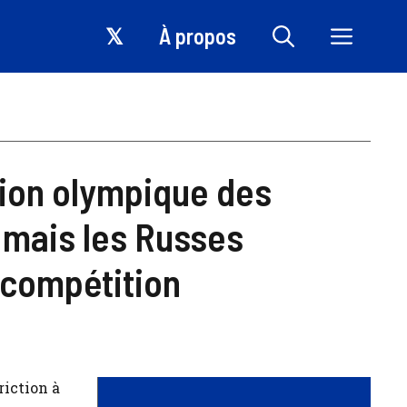
𝕏
À propos
ction olympique des
, mais les Russes
 compétition
iction à