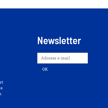
Newsletter
et
re
e.