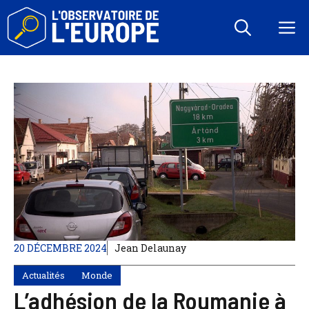
Aller
au
M
contenu
20 DÉCEMBRE 2024
Jean Delaunay
Actualités
Monde
L’adhésion de la Roumanie à