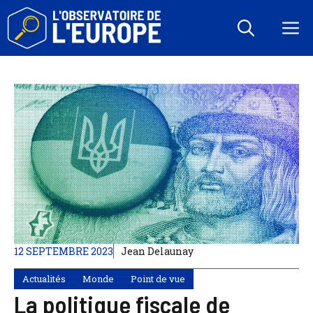
Aller
au
M
contenu
12 SEPTEMBRE 2023
Jean Delaunay
Actualités
Monde
Point de vue
La politique fiscale de