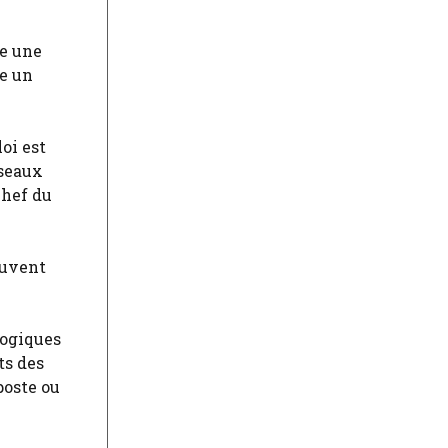
ce une
re un
oi est
éseaux
chef du
euvent
logiques
ts des
poste ou