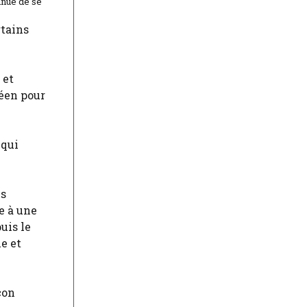
inue de se
rtains
 et
péen pour
 qui
ls
e à une
uis le
e et
çon