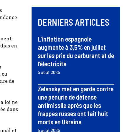
s
pendance
DERNIERS ARTICLES
L’inflation espagnole
ement,
édias en
augmente à 3,5% en juillet
sur les prix du carburant et de
l’électricité
s
5 août 2026
x ou
ire de
Zelensky met en garde contre
une pénurie de défense
a loi ne
antimissile après que les
hée dans
frappes russes ont fait huit
morts en Ukraine
ional et
5 août 2026