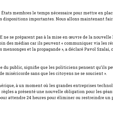
x États membres le temps nécessaire pour mettre en pla
ces dispositions importantes. Nous allons maintenant fai
UE ne se préparent pas à la mise en œuvre de la nouvelle l
esoin des médias car ils peuvent « communiquer via les r
es mensonges et la propagande », a déclaré Pavol Szalai, 
ce du public, signifie que les politiciens pensent qu’ils p
de miséricorde sans que les citoyens ne se soucient ».
mérique, à un moment où les grandes entreprises techno
de règles a présenté une nouvelle obligation pour les géan
ur attendre 24 heures pour éliminer ou restreindre un 