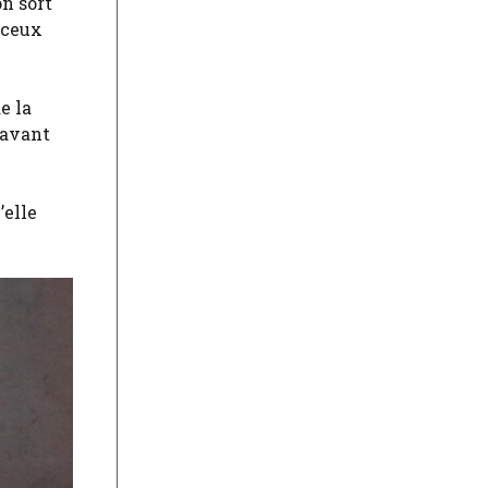
on sort
 ceux
e la
 avant
’elle