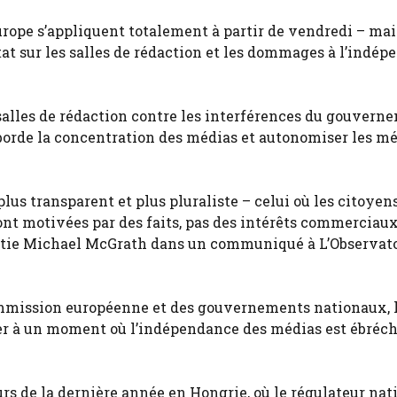
Europe s’appliquent totalement à partir de vendredi – mai
tat sur les salles de rédaction et les dommages à l’indé
salles de rédaction contre les interférences du gouvern
 aborde la concentration des médias et autonomiser les m
plus transparent et plus pluraliste – celui où les citoyen
sont motivées par des faits, pas des intérêts commerciau
ratie Michael McGrath dans un communiqué à L’Observato
ommission européenne et des gouvernements nationaux, l
ier à un moment où l’indépendance des médias est ébréc
urs de la dernière année en Hongrie, où le régulateur nat