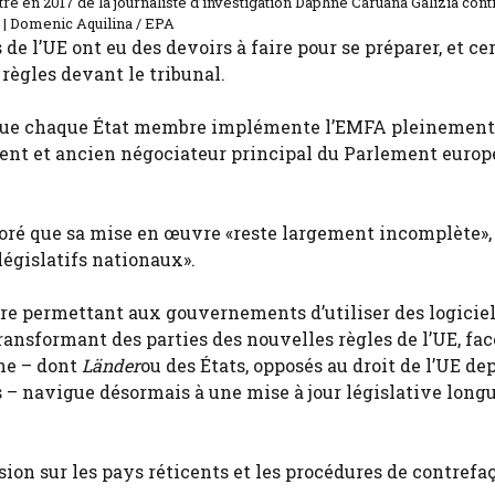
rtre en 2017 de la journaliste d’investigation Daphne Caruana Galizia cont
. | Domenic Aquilina / EPA
 de l’UE ont eu des devoirs à faire pour se préparer, et ce
ègles devant le tribunal.
r que chaque État membre implémente l’EMFA pleinement
dent et ancien négociateur principal du Parlement euro
ploré que sa mise en œuvre «reste largement incomplète»,
législatifs nationaux».
ture permettant aux gouvernements d’utiliser des logicie
ransformant des parties des nouvelles règles de l’UE, fac
gne – dont
Länder
ou des États, opposés au droit de l’UE dep
 – navigue désormais à une mise à jour législative longu
ion sur les pays réticents et les procédures de contrefa