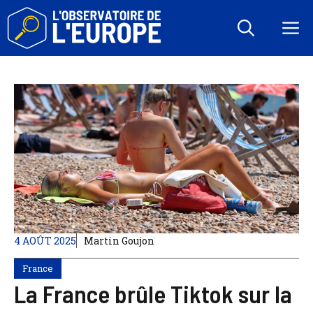
Aller
au
M
contenu
4 AOÛT 2025
Martin Goujon
France
La France brûle Tiktok sur la