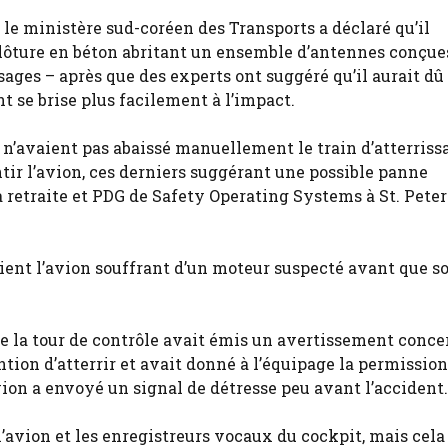
le ministère sud-coréen des Transports a déclaré qu’il
 clôture en béton abritant un ensemble d’antennes conçue
ssages – après que des experts ont suggéré qu’il aurait dû
t se brise plus facilement à l’impact.
s n’avaient pas abaissé manuellement le train d’atterriss
entir l’avion, ces derniers suggérant une possible panne
a retraite et PDG de Safety Operating Systems à St. Peter
ient l’avion souffrant d’un moteur suspecté avant que so
e la tour de contrôle avait émis un avertissement conc
ntion d’atterrir et avait donné à l’équipage la permission
avion a envoyé un signal de détresse peu avant l’accident.
’avion et les enregistreurs vocaux du cockpit, mais cela