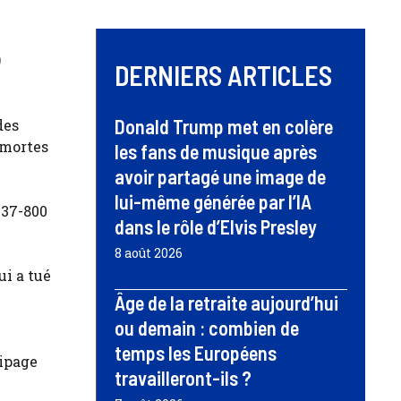
9
DERNIERS ARTICLES
Donald Trump met en colère
des
 mortes
les fans de musique après
avoir partagé une image de
lui-même générée par l’IA
737-800
dans le rôle d’Elvis Presley
8 août 2026
ui a tué
Âge de la retraite aujourd’hui
ou demain : combien de
temps les Européens
uipage
travailleront-ils ?