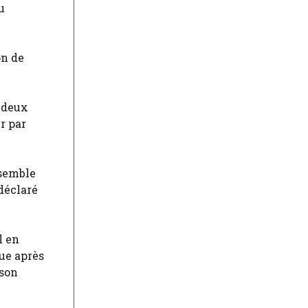
u
on de
s deux
r par
nsemble
 déclaré
l en
ue après
 son