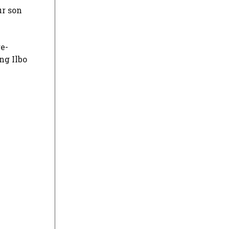
ur son
e-
ng Ilbo