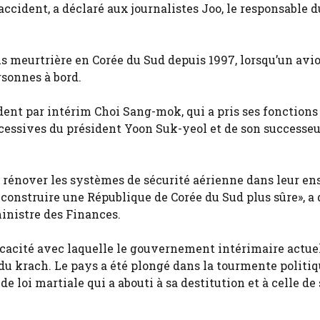
ccident, a déclaré aux journalistes Joo, le responsable d
us meurtrière en Corée du Sud depuis 1997, lorsqu’un avi
rsonnes à bord.
ident par intérim Choi Sang-mok, qui a pris ses fonction
cessives du président Yoon Suk-yeol et de son successeu
à rénover les systèmes de sécurité aérienne dans leur e
à construire une République de Corée du Sud plus sûre», a
inistre des Finances.
icacité avec laquelle le gouvernement intérimaire actue
du krach. Le pays a été plongé dans la tourmente politiq
e loi martiale qui a abouti à sa destitution et à celle de