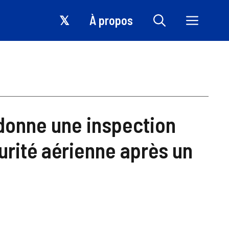
𝕏
À propos
donne une inspection
urité aérienne après un