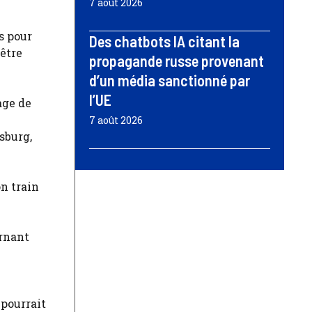
7 août 2026
s pour
Des chatbots IA citant la
 être
propagande russe provenant
d’un média sanctionné par
l’UE
age de
7 août 2026
sburg,
n train
ernant
 pourrait