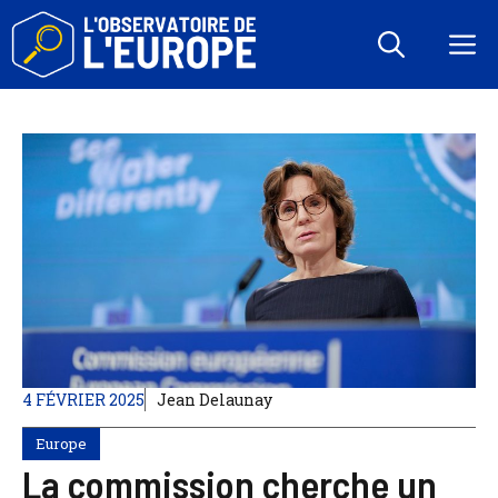
Aller
au
M
contenu
4 FÉVRIER 2025
Jean Delaunay
Europe
La commission cherche un