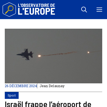
Aller
au
M
contenu
26 DÉCEMBRE 2024
Jean Delaunay
Sport
Israël frappe l’aéroport de