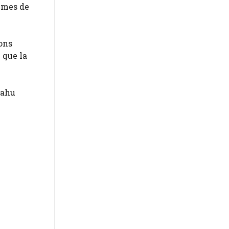
times de
ons
 que la
yahu