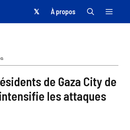
𝕏
À propos
on
 résidents de Gaza City de
l intensifie les attaques