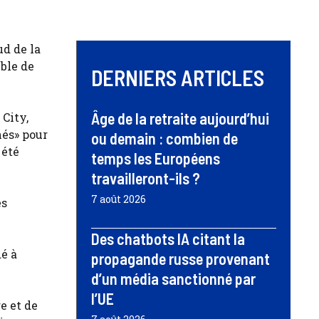
ud de la
ble de
DERNIERS ARTICLES
Âge de la retraite aujourd’hui
City,
nés» pour
ou demain : combien de
 été
temps les Européens
travailleront-ils ?
7 août 2026
es
Des chatbots IA citant la
é à
propagande russe provenant
d’un média sanctionné par
l’UE
e et de