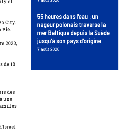
7 août 2026
ity et
55 heures dans l’eau : un
a City.
nageur polonais traverse la
 vie.
mer Baltique depuis la Suède
jusqu’à son pays d’origine
re 2023,
7 août 2026
s de 18
urs des
 à une
familles
’Israël