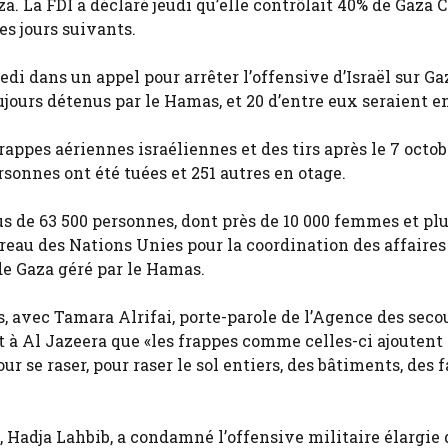
a. La FDI a déclaré jeudi qu’elle contrôlait 40% de Gaza C
les jours suivants.
i dans un appel pour arrêter l’offensive d’Israël sur Gaz
jours détenus par le Hamas, et 20 d’entre eux seraient en
rappes aériennes israéliennes et des tirs après le 7 octob
rsonnes ont été tuées et 251 autres en otage.
us de 63 500 personnes, dont près de 10 000 femmes et plu
ureau des Nations Unies pour la coordination des affaires
de Gaza géré par le Hamas.
s, avec Tamara Alrifai, porte-parole de l’Agence des seco
t à Al Jazeera que «les frappes comme celles-ci ajoutent
se raser, pour raser le sol entiers, des bâtiments, des 
, Hadja Lahbib, a condamné l’offensive militaire élargie d