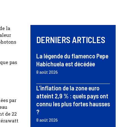
de la
aleur
DERNIERS ARTICLES
 photons
La légende du flamenco Pepe
sque pas
Habichuela est décédée
8 août 2026
L’inflation de la zone euro
atteint 2,9 % : quels pays ont
uées par
connu les plus fortes hausses
veau
?
nt de 22
8 août 2026
 térawatt