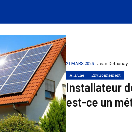
21 MARS 2025
Jean Delaunay
À la une
Environnement
Installateur 
est-ce un mét