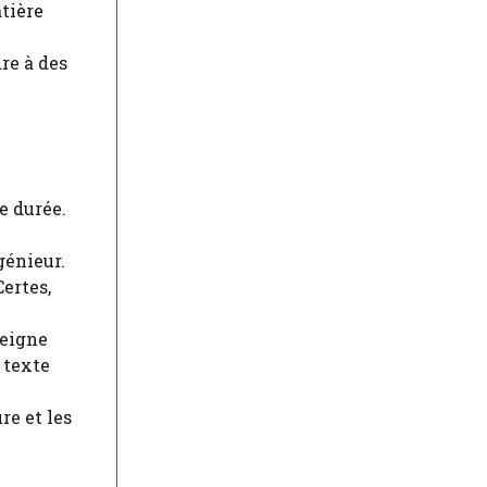
atière
re à des
e durée.
génieur.
Certes,
seigne
 texte
re et les