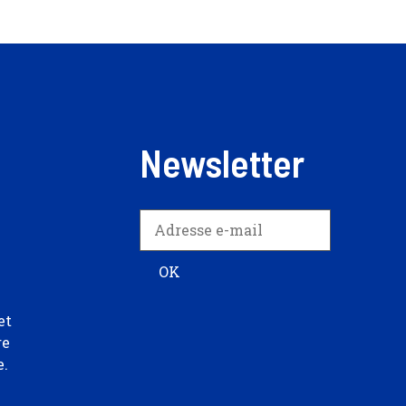
Newsletter
et
re
e.