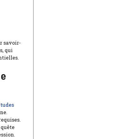
r savoir-
s, qui
tielles.
de
études
ne.
requises.
 quête
ession.