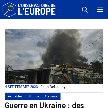
Aller
au
M
contenu
4 SEPTEMBRE 2023
Jean Delaunay
Actualités
Monde
Ukraine
Guerre en Ukraine : des