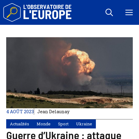
Aller
au
M
contenu
4 AOÛT 2023
Jean Delaunay
Actualités
Monde
Sport
Ukraine
Guerre d’Ukraine : attaque