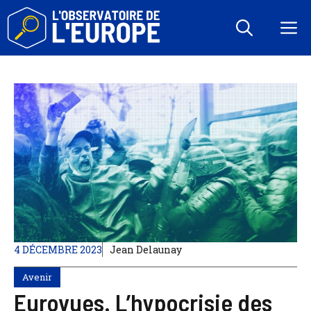
Aller
au
M
contenu
4 DÉCEMBRE 2023
Jean Delaunay
Avenir
Eurovues. L’hypocrisie des