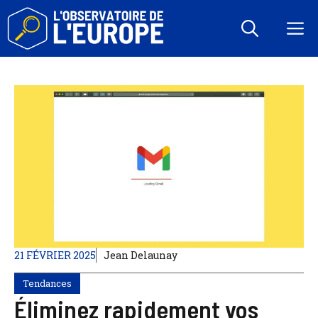
Aller
au
M
contenu
21 FÉVRIER 2025
Jean Delaunay
Tendances
Éliminez rapidement vos