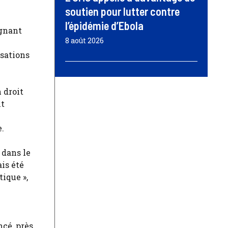
soutien pour lutter contre
l’épidémie d’Ebola
ignant
8 août 2026
isations
 droit
nt
.
 dans le
is été
ique »,
cé, près