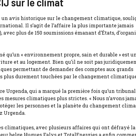
IJ sur le climat
ndu un avis historique sur le changement climatique, soul
rnational. Il s’agit de l’affaire la plus importante jamais
), avec plus de 150 soumissions émanant d’États, d’organ
rmé qu’un « environnement propre, sain et durable » est un
riture et au logement. Bien qu’il ne soit pas juridiqueme
uridiques permettant de demander des comptes aux grands
es plus durement touchées par le changement climatique
aire Urgenda, qui a marqué la première fois qu’un tribunal
mesures climatiques plus strictes. « Nous n’avons jama
protéger les personnes et la planète du changement climat
ez Urgenda.
s climatiques, avec plusieurs affaires qui ont défrayé la
teur belge Hugues Falys et TotalEnergies a enfin commen