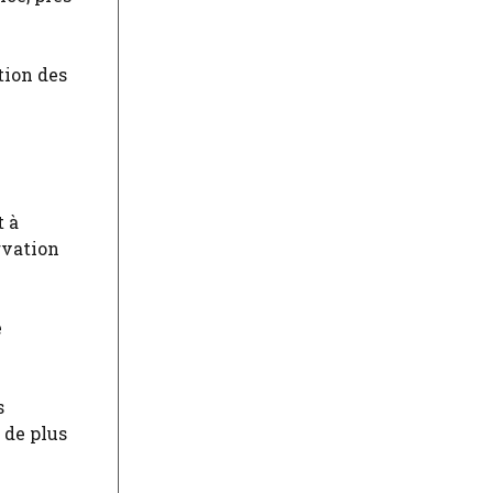
tion des
t à
rvation
e
s
 de plus