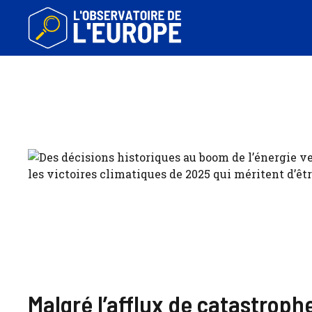
Aller
au
contenu
Malgré l’afflux de catastrop