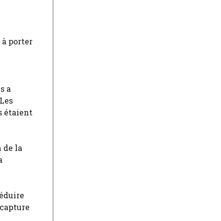
 à porter
s a
 Les
s étaient
 de la
a
réduire
 capture