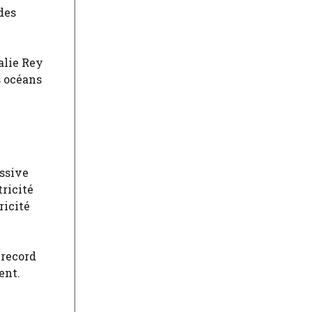
des
halie Rey
s océans
essive
tricité
ricité
 record
ent.