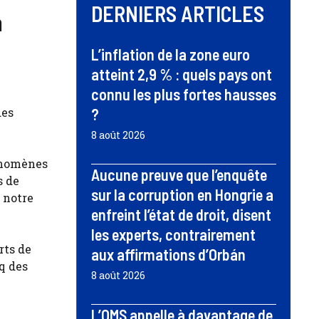
DERNIERS ARTICLES
a
L’inflation de la zone euro
atteint 2,9 % : quels pays ont
connu les plus fortes hausses
des
?
8 août 2026
hénomènes
Aucune preuve que l’enquête
s de
sur la corruption en Hongrie a
 notre
enfreint l’état de droit, disent
les experts, contrairement
rts de
aux affirmations d’Orbán
q des
8 août 2026
L’OMS appelle à davantage de