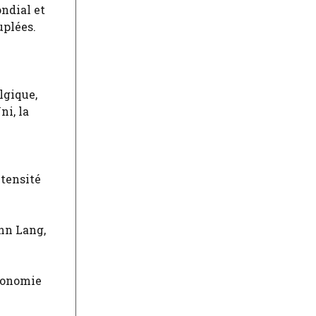
ndial et
uplées.
lgique,
ni, la
ntensité
ohn Lang,
économie