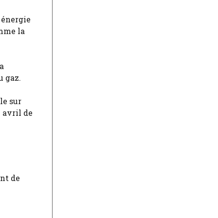
e énergie
omme la
la
u gaz.
le sur
 avril de
ant de