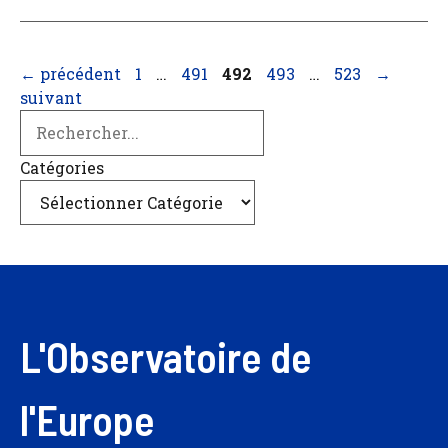
Page
Page
Page
Page
Page
←
précédent
1
…
491
492
493
…
523
→
suivant
Search
Catégories
L'Observatoire de
l'Europe