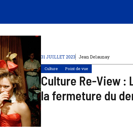
31 JUILLET 2023
Jean Delaunay
Culture
Point de vue
Culture Re-View : 
la fermeture du de