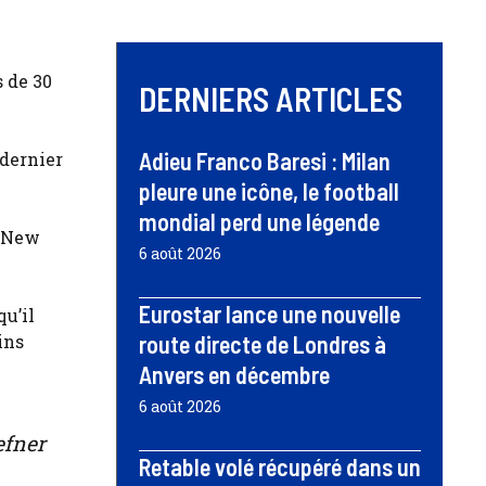
s de 30
DERNIERS ARTICLES
Adieu Franco Baresi : Milan
 dernier
pleure une icône, le football
mondial perd une légende
à New
6 août 2026
Eurostar lance une nouvelle
qu’il
ins
route directe de Londres à
Anvers en décembre
6 août 2026
efner
Retable volé récupéré dans un