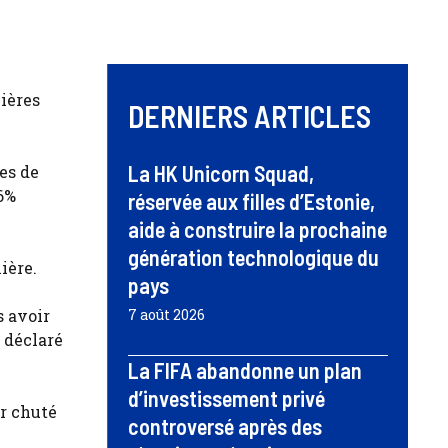
nières
DERNIERS ARTICLES
La HK Unicorn Squad,
es de
,6%
réservée aux filles d’Estonie,
aide à construire la prochaine
génération technologique du
ière.
pays
s avoir
7 août 2026
 déclaré
La FIFA abandonne un plan
d’investissement privé
ir chuté
controversé après des