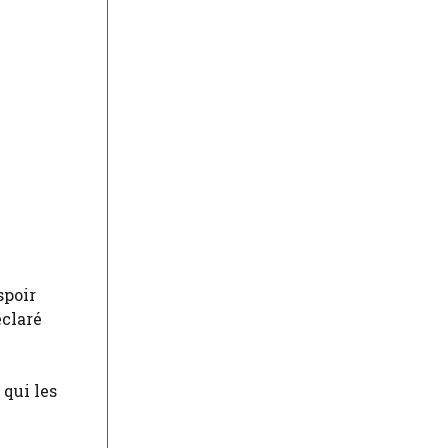
spoir
éclaré
 qui les