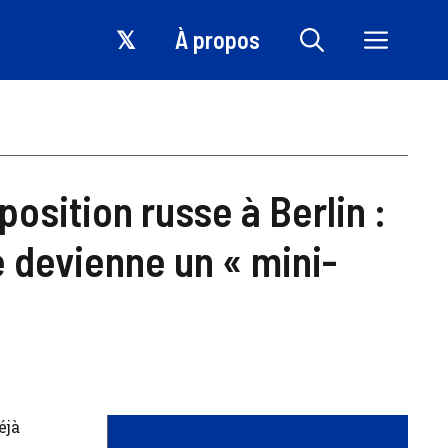
𝕏
À propos
position russe à Berlin :
e devienne un « mini-
éjà