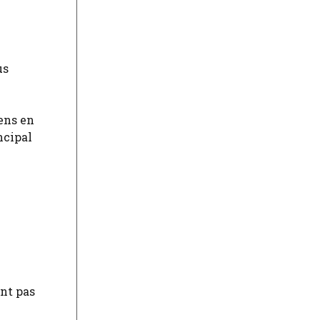
us
gens en
ncipal
ont pas