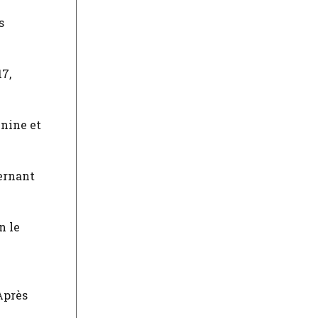
s
7,
énine et
vernant
n le
Après