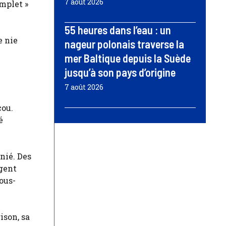
7 août 2026
mplet »
55 heures dans l’eau : un
e nie
nageur polonais traverse la
mer Baltique depuis la Suède
jusqu’à son pays d’origine
7 août 2026
cou.
é
nié. Des
gent
ous-
ison, sa