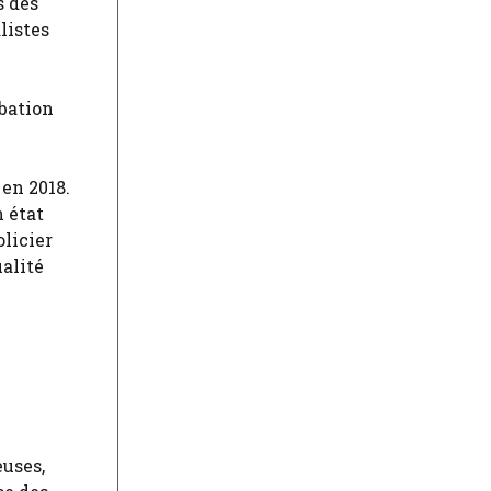
s des
listes
bation
en 2018.
n état
olicier
alité
euses,