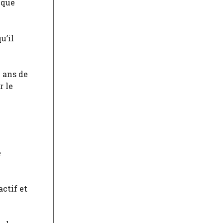
ique
u’il
 ans de
r le
e
ctif et