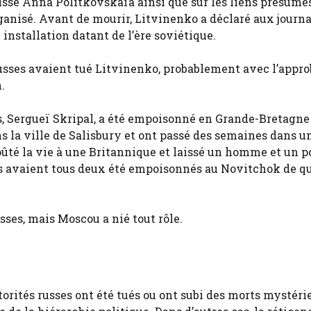
 russe Anna Politkovskaïa ainsi que sur les liens présumé
anisé. Avant de mourir, Litvinenko a déclaré aux journa
installation datant de l’ère soviétique.
usses avaient tué Litvinenko, probablement avec l’appro
.
, Sergueï Skripal, a été empoisonné en Grande-Bretagne 
ns la ville de Salisbury et ont passé des semaines dans u
coûté la vie à une Britannique et laissé un homme et un p
ls avaient tous deux été empoisonnés au Novitchok de qu
ses, mais Moscou a nié tout rôle.
torités russes ont été tués ou ont subi des morts mystéri