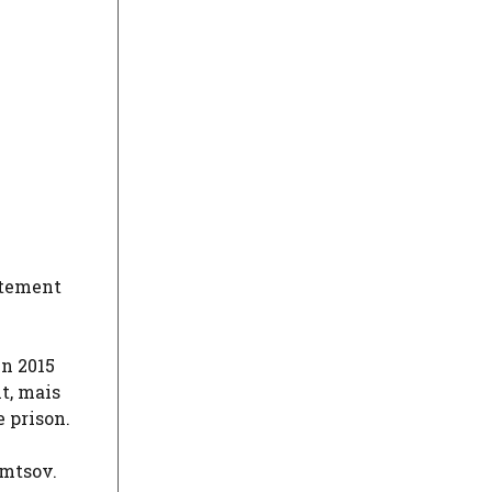
utement
en 2015
t, mais
 prison.
emtsov.