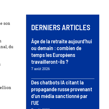
de son
DERNIERS ARTICLES
Âge de la retraite aujourd’hui
n
nal, du
ou demain : combien de
temps les Européens
travailleront-ils ?
s
7 août 2026
Des chatbots IA citant la
ellion
propagande russe provenant
d’un média sanctionné par
l’UE