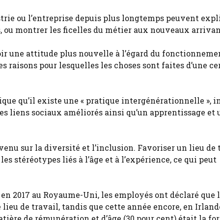
strie ou l’entreprise depuis plus longtemps peuvent expl
s, ou montrer les ficelles du métier aux nouveaux arrivan
ir une attitude plus nouvelle à l’égard du fonctionneme
s raisons pour lesquelles les choses sont faites d’une ce
ue qu’il existe une « pratique intergénérationnelle », i
es liens sociaux améliorés ainsi qu’un apprentissage et 
nvenu sur la diversité et l’inclusion. Favoriser un lieu de 
es stéréotypes liés à l’âge et à l’expérience, ce qui peut
 en 2017 au Royaume-Uni, les employés ont déclaré que 
e lieu de travail, tandis que cette année encore, en Irland
tière de rémunération et d’âge (30 pour cent) était la fo