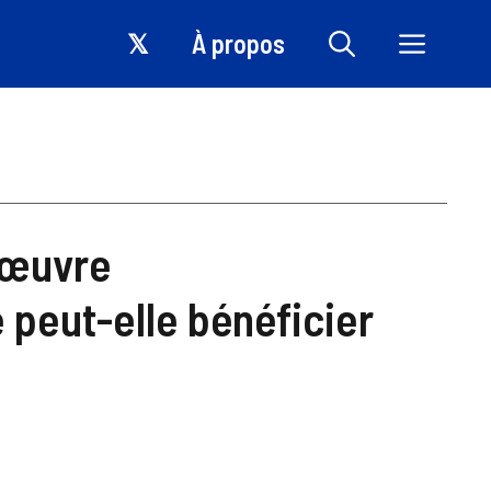
𝕏
À propos
’œuvre
 peut-elle bénéficier