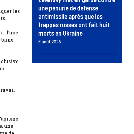
une pénurie de défense
iquer les
antimissile après que les
ts.
frappes russes ont fait huit
morts en Ukraine
nt d’une
rtaine
5 août 2026
nclusive
un
travail
l’âgisme
e, une
rme de