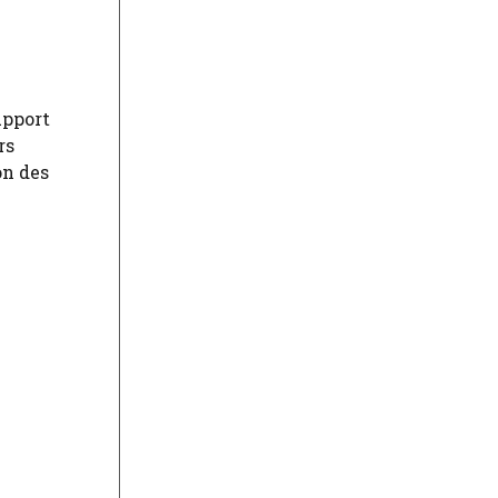
upport
rs
on des