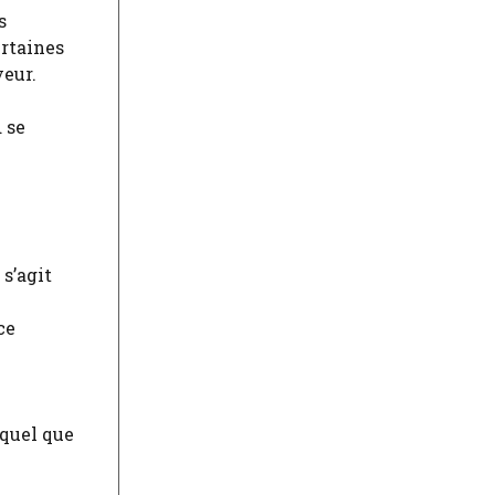
s
ertaines
yeur.
 se
s’agit
ce
 quel que