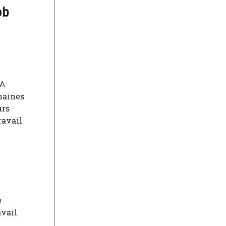
ob
BA
maines
urs
ravail
e
avail