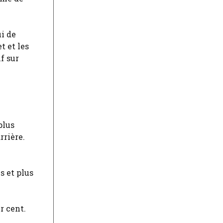
ui de
t et les
f sur
plus
rrière.
ns et plus
r cent.