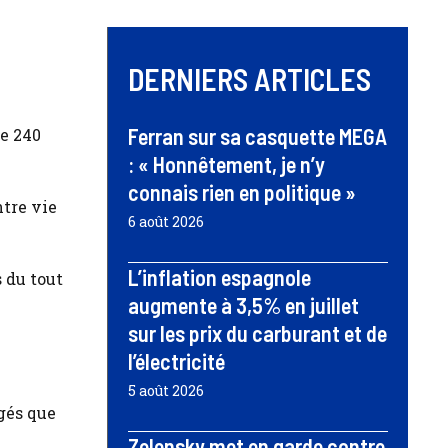
DERNIERS ARTICLES
Ferran sur sa casquette MEGA
de 240
: « Honnêtement, je n’y
connais rien en politique »
ntre vie
6 août 2026
L’inflation espagnole
 du tout
augmente à 3,5% en juillet
sur les prix du carburant et de
l’électricité
5 août 2026
âgés que
Zelensky met en garde contre