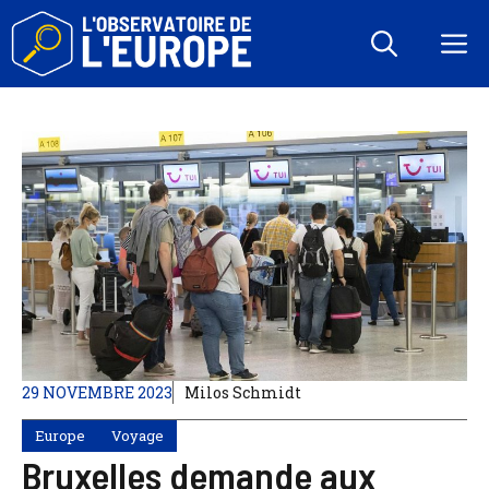
Aller
au
M
contenu
29 NOVEMBRE 2023
Milos Schmidt
Europe
Voyage
Bruxelles demande aux