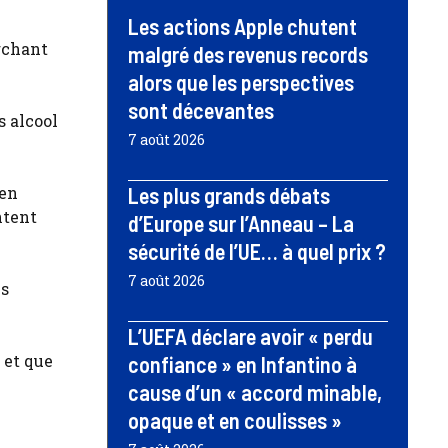
Les actions Apple chutent
rchant
malgré des revenus records
alors que les perspectives
sont décevantes
s alcool
7 août 2026
 en
Les plus grands débats
ntent
d’Europe sur l’Anneau – La
sécurité de l’UE… à quel prix ?
7 août 2026
us
L’UEFA déclare avoir « perdu
 et que
confiance » en Infantino à
cause d’un « accord minable,
opaque et en coulisses »