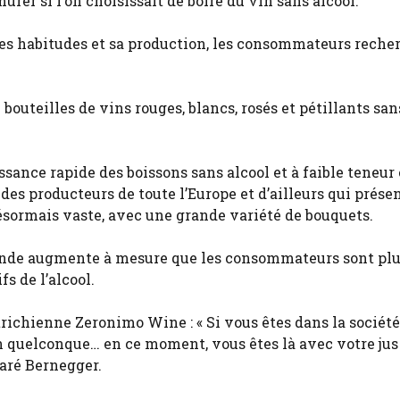
murer si l’on choisissait de boire du vin sans alcool.
 ses habitudes et sa production, les consommateurs reche
bouteilles de vins rouges, blancs, rosés et pétillants san
ssance rapide des boissons sans alcool et à faible teneur
es producteurs de toute l’Europe et d’ailleurs qui prése
 désormais vaste, avec une grande variété de bouquets.
mande augmente à mesure que les consommateurs sont pl
s de l’alcool.
trichienne Zeronimo Wine : « Si vous êtes dans la société
n quelconque… en ce moment, vous êtes là avec votre jus
laré Bernegger.