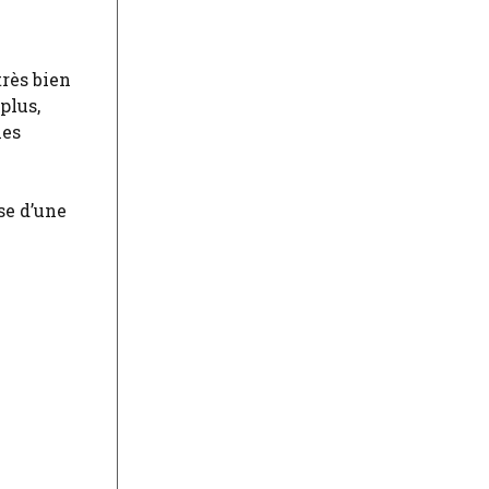
très bien
plus,
les
se d’une