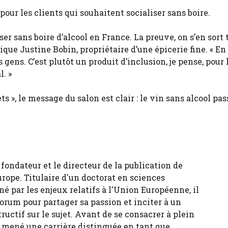
our les clients qui souhaitent socialiser sans boire.
r sans boire d’alcool en France. La preuve, on s’en sort 
ique Justine Bobin, propriétaire d’une épicerie fine. « En 
gens. C’est plutôt un produit d’inclusion, je pense, pour 
l. »
s », le message du salon est clair : le vin sans alcool pas
fondateur et le directeur de la publication de
urope. Titulaire d'un doctorat en sciences
né par les enjeux relatifs à l'Union Européenne, il
forum pour partager sa passion et inciter à un
tructif sur le sujet. Avant de se consacrer à plein
 a mené une carrière distinguée en tant que