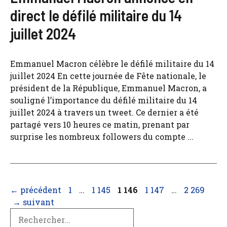
direct le défilé militaire du 14
juillet 2024
Emmanuel Macron célèbre le défilé militaire du 14
juillet 2024 En cette journée de Fête nationale, le
président de la République, Emmanuel Macron, a
souligné l’importance du défilé militaire du 14
juillet 2024 à travers un tweet. Ce dernier a été
partagé vers 10 heures ce matin, prenant par
surprise les nombreux followers du compte ...
Page
Page
Page
Page
Page
←
précédent
1
…
1 145
1 146
1 147
…
2 269
→
suivant
Search