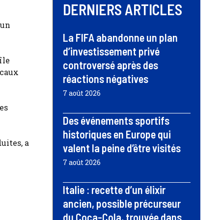
DERNIERS ARTICLES
 un
La FIFA abandonne un plan
d’investissement privé
île
controversé après des
ocaux
réactions négatives
7 août 2026
es
Des événements sportifs
historiques en Europe qui
uites, a
valent la peine d’être visités
7 août 2026
Italie : recette d’un élixir
ancien, possible précurseur
du Coca-Cola, trouvée dans