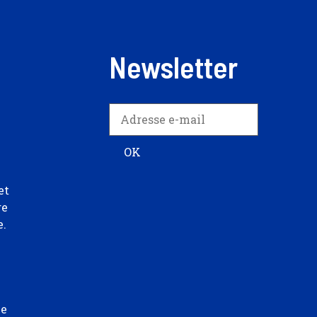
Newsletter
et
re
e.
ée