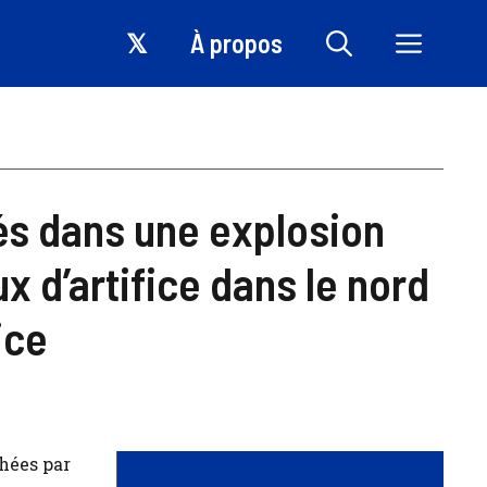
𝕏
À propos
és dans une explosion
x d’artifice dans le nord
ice
chées par