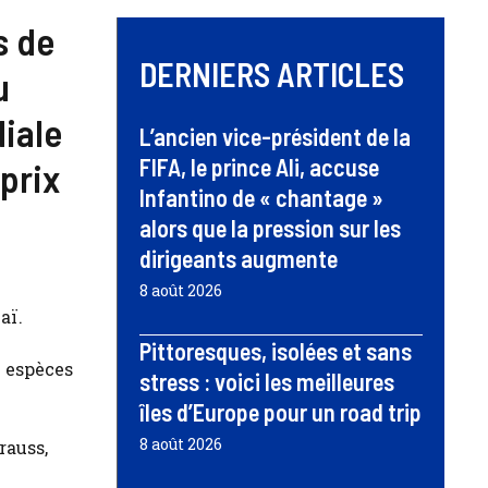
s de
DERNIERS ARTICLES
u
iale
L’ancien vice-président de la
FIFA, le prince Ali, accuse
prix
Infantino de « chantage »
alors que la pression sur les
dirigeants augmente
8 août 2026
aï.
Pittoresques, isolées et sans
n espèces
stress : voici les meilleures
îles d’Europe pour un road trip
8 août 2026
rauss,