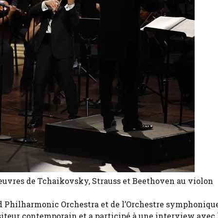
œuvres de Tchaikovsky, Strauss et Beethoven au violon
id Philharmonic Orchestra et de l’Orchestre symphoniqu
iteur contemporain et a participé à une interview avec l