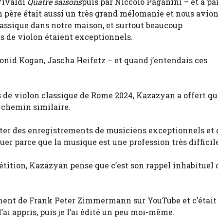
 Vivaldi
Quatre saisons
puis par Niccolò Paganini – et à par
Mon père était aussi un très grand mélomanie et nous avio
assique dans notre maison, et surtout beaucoup
s de violon étaient exceptionnels.
eonid Kogan, Jascha Heifetz – et quand j’entendais ces
e violon classique de Rome 2024, Kazazyan a offert q
 chemin similaire.
outer des enregistrements de musiciens exceptionnels et 
inuer parce que la musique est une profession très difficile
étition, Kazazyan pense que c’est son rappel inhabituel q
rement de Frank Peter Zimmermann sur YouTube et c’était
 l’ai appris, puis je l’ai édité un peu moi-même.