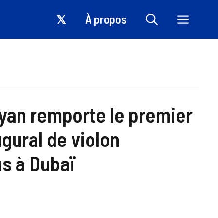
𝕏
À propos
yan remporte le premier
gural de violon
us à Dubaï