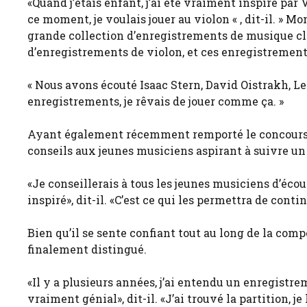
«Quand j’étais enfant, j’ai été vraiment inspiré par
ce moment, je voulais jouer au violon « , dit-il. » 
grande collection d’enregistrements de musique cl
d’enregistrements de violon, et ces enregistrement
« Nous avons écouté Isaac Stern, David Oistrakh, L
enregistrements, je rêvais de jouer comme ça. »
Ayant également récemment remporté le concours d
conseils aux jeunes musiciens aspirant à suivre un
«Je conseillerais à tous les jeunes musiciens d’éc
inspiré», dit-il. «C’est ce qui les permettra de cont
Bien qu’il se sente confiant tout au long de la comp
finalement distingué.
«Il y a plusieurs années, j’ai entendu un enregist
vraiment génial», dit-il. «J’ai trouvé la partition, je