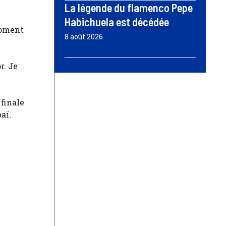
La légende du flamenco Pepe
Habichuela est décédée
moment
8 août 2026
r. Je
 finale
aï.