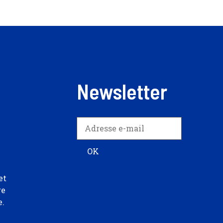
Newsletter
et
re
e.