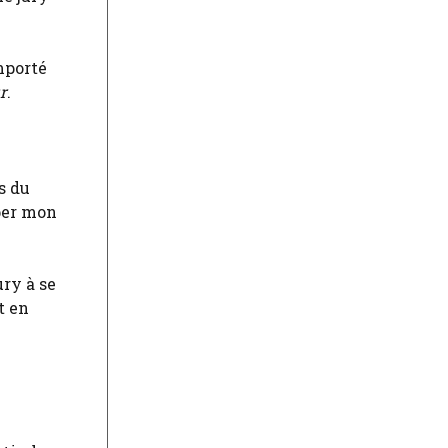
mporté
r
.
s du
pper mon
ury à se
t en