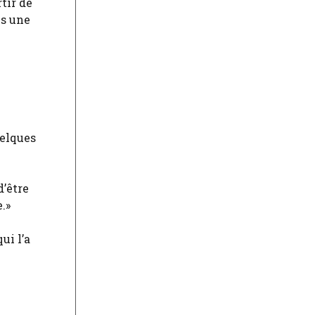
tir de
ns une
uelques
d’être
.»
ui l’a