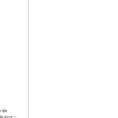
e de
e jury –