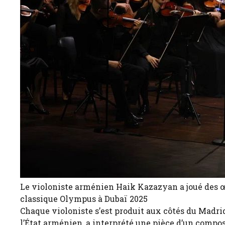
Le violoniste arménien Haik Kazazyan a joué des 
classique Olympus à Dubaï 2025
Chaque violoniste s’est produit aux côtés du Madr
l’État arménien, a interprété une pièce d’un compos