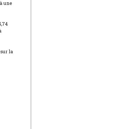
’à une
5,74
à
sur la