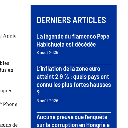
DERNIERS ARTICLES
La légende du flamenco Pepe
e Apple
Habichuela est décédée
8 août 2026
bles
L’inflation de la zone euro
dus en
atteint 2,9 % : quels pays ont
connu les plus fortes hausses
iques.
?
8 août 2026
l’iPhone
Aucune preuve que l’enquête
sur la corruption en Hongrie a
asins de