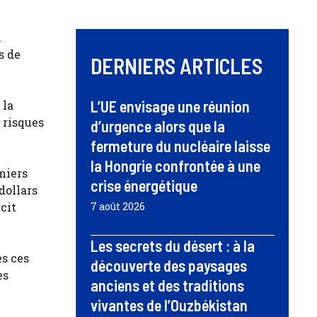
n
s de
DERNIERS ARTICLES
L’UE envisage une réunion
 la
 risques
d’urgence alors que la
fermeture du nucléaire laisse
la Hongrie confrontée à une
miers
crise énergétique
dollars
cit
7 août 2026
Les secrets du désert : à la
es ces
découverte des paysages
es
anciens et des traditions
vivantes de l’Ouzbékistan