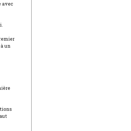
e avec
i.
Premier
 à un
nière
tions
aut