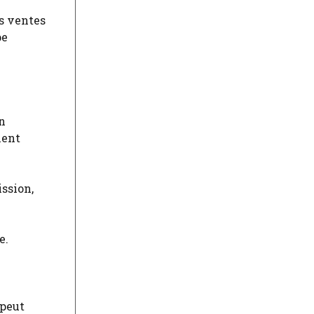
es ventes
pe
n
ment
ssion,
e.
 peut