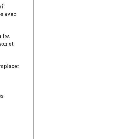
mi
ps avec
 les
son et
emplacer
es