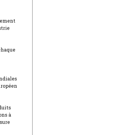
alement
strie
 chaque
ndiales
européen
duits
ons à
esure