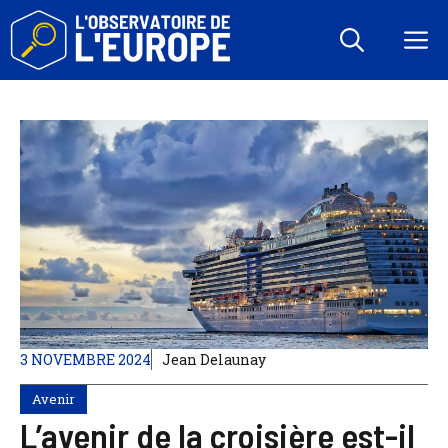
Aller
au
M
contenu
3 NOVEMBRE 2024
Jean Delaunay
Avenir
L’avenir de la croisière est-il